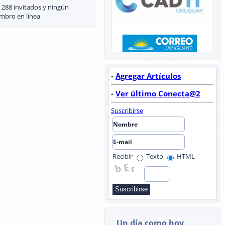
 288 invitados y ningún
mbro en línea
-
Agregar Artículos
-
Ver último Conecta@2
Suscribirse
Recibir
Texto
HTML
Un día como hoy