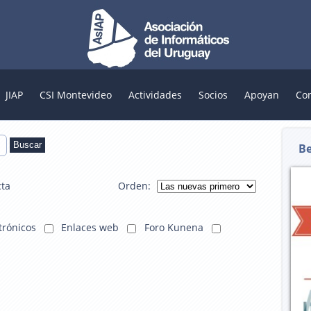
JIAP
CSI Montevideo
Actividades
Socios
Apoyan
Co
Buscar
Be
cta
Orden:
trónicos
Enlaces web
Foro Kunena