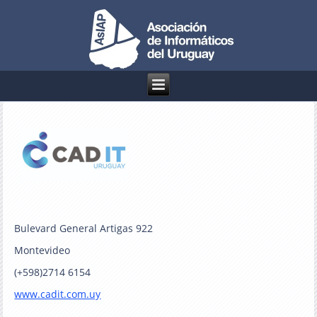
Bulevard General Artigas 922
Montevideo
(+598)2714 6154
www.cadit.com.uy
_______________________________